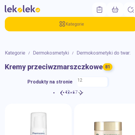
Kategorie
Kategorie
Dermokosmetyki
Dermokosmetyki do twarzy
Kremy przeciwzmarszczkowe
81
12
Produkty na stronie
1
2
...
6
7