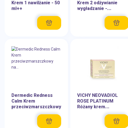
Krem 1 nawilżanie - 50
Krem 2 odżywianie
ml++
wygładzanie -...
Dermedic Redness
VICHY NEOVADIOL
Calm Krem
ROSE PLATINUM
przeciwzmarszczkowy
Różany krem...
na...