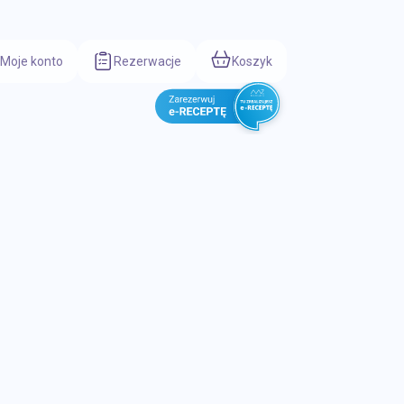
Moje konto
Rezerwacje
Koszyk
ty na potencję
Układ mięśniowy i kostny
Układ pokarmowy