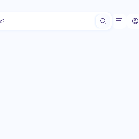
Minerały
Higiena jamy ustnej
Akcesoria medyczne
Prepara