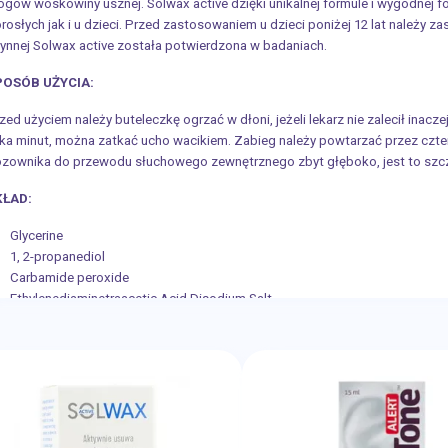
ogów woskowiny usznej. Solwax active dzięki unikalnej formule i wygodnej
rosłych jak i u dzieci. Przed zastosowaniem u dzieci poniżej 12 lat należy z
ynnej Solwax active została potwierdzona w badaniach.
POSÓB UŻYCIA:
zed użyciem należy buteleczkę ogrzać w dłoni, jeżeli lekarz nie zalecił inacz
lka minut, można zatkać ucho wacikiem. Zabieg należy powtarzać przez czte
zownika do przewodu słuchowego zewnętrznego zbyt głęboko, jest to szczeg
KŁAD:
Glycerine
1, 2-propanediol
Carbamide peroxide
Ethylenediaminetraacetic Acid Disodium Salt
Ethylene alcohol, Sodium citrate