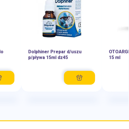
do
Dolphiner Prepar d/uszu
OTOARGEN
p/pływa 15ml dz45
15 ml