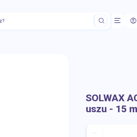
ia
Witamina D
Repelenty
Preparaty na potencję
Akces
SOLWAX AC
uszu - 15 m