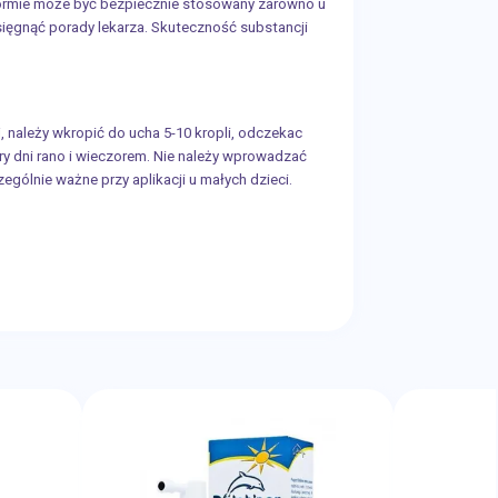
 formie może być bezpiecznie stosowany zarówno u
asięgnąć porady lekarza. Skuteczność substancji
ej, należy wkropić do ucha 5-10 kropli, odczekac
ry dni rano i wieczorem. Nie należy wprowadzać
ólnie ważne przy aplikacji u małych dzieci.