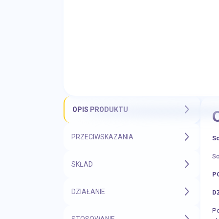
OPIS PRODUKTU
PRZECIWSKAZANIA
So
So
SKŁAD
P
DZIAŁANIE
D
Po
STOSOWANIE