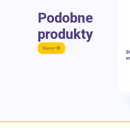
Podobne
produkty
Więcej
S
u