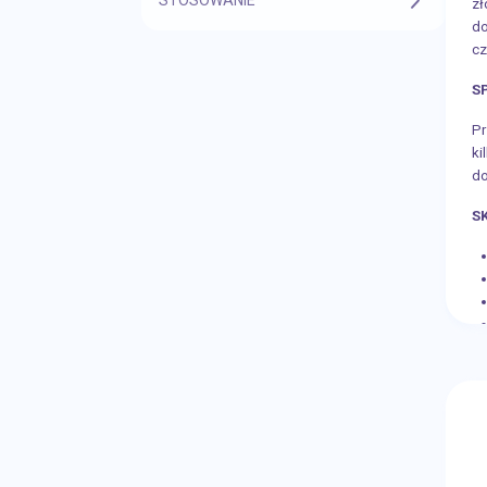
zł
do
cz
S
Pr
ki
do
S