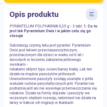
Opis produktu
PYRANTELUM POLPHARMA 0,25 g - 3 tabl.
1. Co to
jest lek Pyrantelum Owix i w jakim celu się go
stosuje
Substancją czynną leku jest pyrantel. Pyrantelum
Owix jest lekiem przeciwpasożytniczym,
przeznaczonym dla dzieci w wieku od 6 lat i
dorosłych w leczeniu zakażenia jelitowego
owsikami -
robakami obłymi typu
nicieni
barwy białej. Lek ten
działa na mięśnie pasożytów jelitowych.
Unieruchomione pasożyty zostają usunięte z jelita
wskutek ruchów perystaltycznych jelit. Pyrantel nie
podrażnia jelit ani nie wywołuje przemieszczania się
robaków. Działa na formy dojrzałe i pasożyty we
wczesnym stadium rozwoju, natomiast nie działa na
larwy w trakcie ich migracji w tkankach.