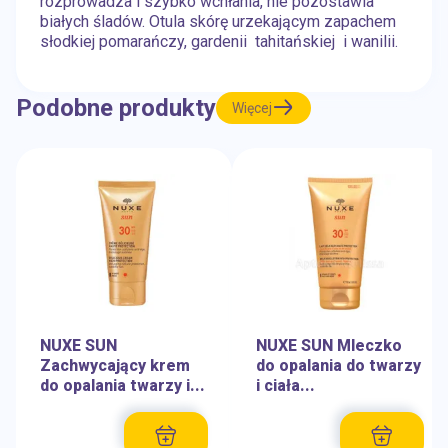
rozprowadza i szybko wchłania, nie pozostawia
białych śladów. Otula skórę urzekającym zapachem
słodkiej pomarańczy, gardenii tahitańskiej i wanilii.
Podobne produkty
Więcej
NUXE SUN
NUXE SUN Mleczko
Zachwycający krem
do opalania do twarzy
do opalania twarzy i...
i ciała...