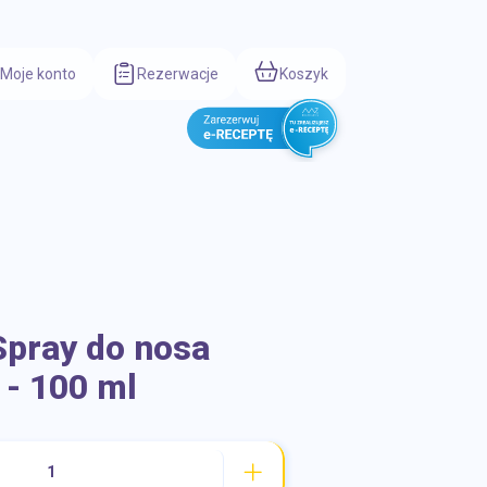
Moje konto
Rezerwacje
Koszyk
tykuły higieniczne dla dzieci
Układ nerwowy
Układ pokarmow
pray do nosa
 - 100 ml