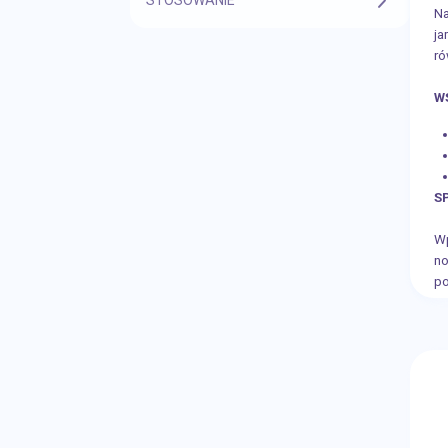
Na
ja
ró
W
S
Wp
no
po
S
Wo