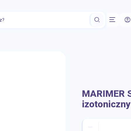
mokosmetyki do twarzy
Preparaty na potencję
Alergia
Ar
MARIMER S
izotoniczny