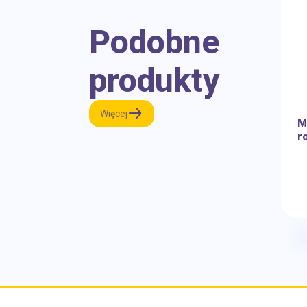
Podobne
produkty
Więcej
M
r