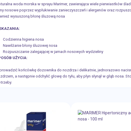
turalna woda morska w sprayu Marimer, zawierająca wiele pierwiastków ślad
my nosowe poprzez wypłukiwanie zanieczyszczeń i alergenów oraz rozpuszcza
wnież wysuszoną błonę śluzową nosa
SKAZANIA:
Codzienna higiena nosa
Nawilżanie błony śluzowej nosa
Rozpuszczanie zalegającej w jamach nosowych wydzieliny
POSÓB UŻYCIA:
rowadzić końcówkę dozownika do nozdrza i delikatnie, jednorazowo nacis
zdrzem, a następnie odchylić głowę do tyłu, aby płyn słynął w głąb nosa. St
trzeby.
KŁAD:
da morska: 31,82 ml, woda oczyszczona ad 100.00 ml.