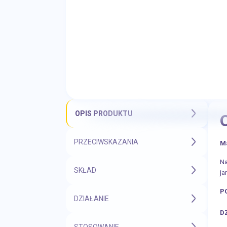
OPIS PRODUKTU
PRZECIWSKAZANIA
M
Na
SKŁAD
ja
P
DZIAŁANIE
D
STOSOWANIE