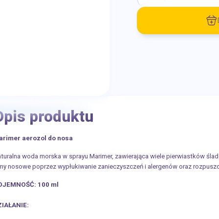
Opis produktu
arimer aerozol do nosa
turalna woda morska w sprayu Marimer, zawierająca wiele pierwiastków ślad
my nosowe poprzez wypłukiwanie zanieczyszczeń i alergenów oraz rozpuszcz
OJEMNOŚĆ: 100 ml
ZIAŁANIE: