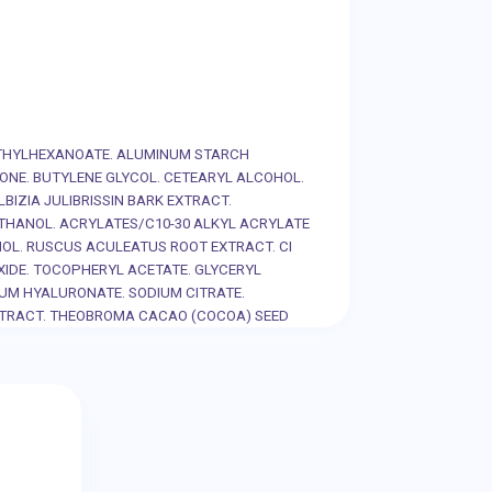
AETHYLHEXANOATE. ALUMINUM STARCH
CONE. BUTYLENE GLYCOL. CETEARYL ALCOHOL.
BIZIA JULIBRISSIN BARK EXTRACT.
HANOL. ACRYLATES/C10-30 ALKYL ACRYLATE
OL. RUSCUS ACULEATUS ROOT EXTRACT. CI
OXIDE. TOCOPHERYL ACETATE. GLYCERYL
ODIUM HYALURONATE. SODIUM CITRATE.
XTRACT. THEOBROMA CACAO (COCOA) SEED