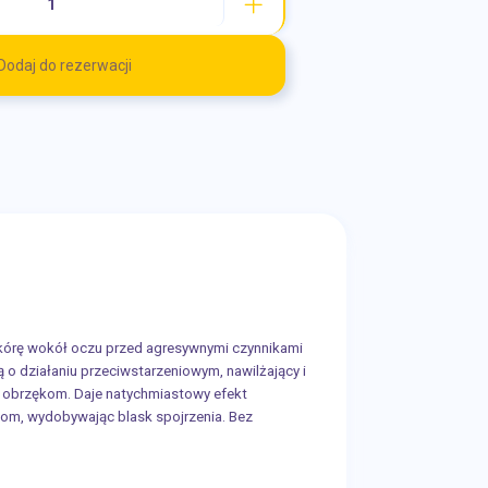
Dodaj do rezerwacji
 skórę wokół oczu przed agresywnymi czynnikami
 działaniu przeciwstarzeniowym, nawilżający i
i obrzękom. Daje natychmiastowy efekt
ękom, wydobywając blask spojrzenia. Bez