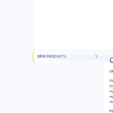
OPIS PRODUKTU
L
De
śr
wy
wy
sk
P