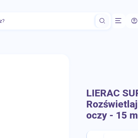
Oczy i wzrok
Materiały opatrunkowe
Witamina D
Karm
LIERAC SU
Rozświetla
oczy - 15 m