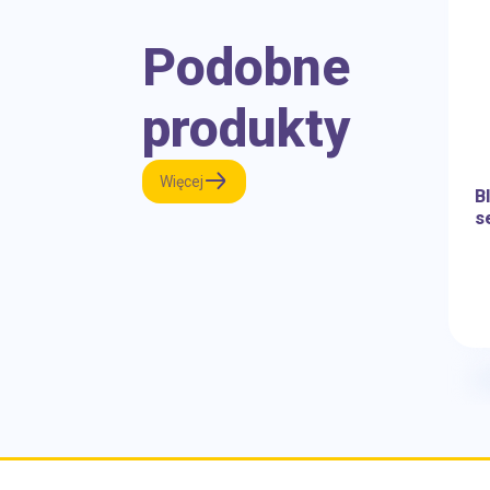
Podobne
produkty
Więcej
B
s