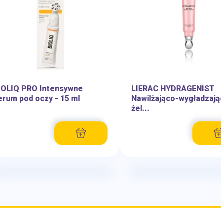
IOLIQ PRO Intensywne
LIERAC HYDRAGENIST
erum pod oczy - 15 ml
Nawilżająco-wygładzają
żel...