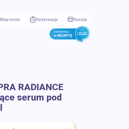
Moje konto
Rezerwacje
Koszyk
ienie dziecka
Dermokosmetyki do włosów
Przeziębienie i gry
PRA RADIANCE
jące serum pod
l