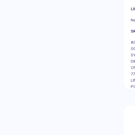
L
Na
S
A
O
S
D
C
77
LI
P
E