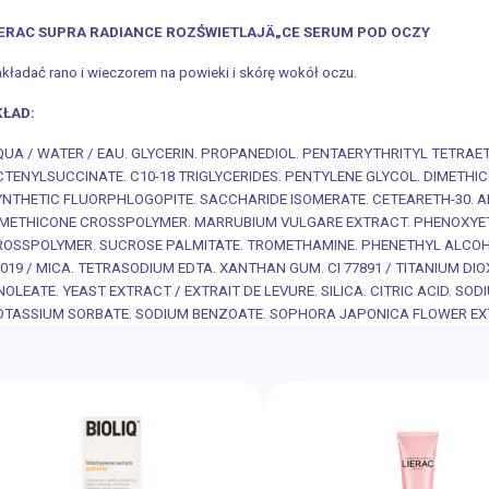
IERAC SUPRA RADIANCE ROZŚWIETLAJÄ„CE SERUM POD OCZY
kładać rano i wieczorem na powieki i skórę wokół oczu.
KŁAD:
QUA / WATER / EAU. GLYCERIN. PROPANEDIOL. PENTAERYTHRITYL TETR
CTENYLSUCCINATE. C10-18 TRIGLYCERIDES. PENTYLENE GLYCOL. DIMETHI
YNTHETIC FLUORPHLOGOPITE. SACCHARIDE ISOMERATE. CETEARETH-30. AL
IMETHICONE CROSSPOLYMER. MARRUBIUM VULGARE EXTRACT. PHENOXYET
ROSSPOLYMER. SUCROSE PALMITATE. TROMETHAMINE. PHENETHYL ALCOH
019 / MICA. TETRASODIUM EDTA. XANTHAN GUM. CI 77891 / TITANIUM DI
NOLEATE. YEAST EXTRACT / EXTRAIT DE LEVURE. SILICA. CITRIC ACID. S
OTASSIUM SORBATE. SODIUM BENZOATE. SOPHORA JAPONICA FLOWER E
XTRACT. ETHYLHEXYLGLYCERIN.1370A.