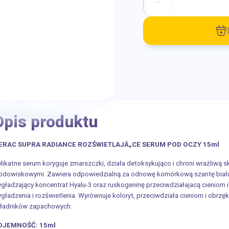
Opis produktu
IERAC SUPRA RADIANCE ROZŚWIETLAJÄ„CE SERUM POD OCZY 15ml
likatne serum koryguje zmarszczki, działa detoksykująco i chroni wrażliwą
odowiskowymi. Zawiera odpowiedzialną za odnowę komórkową szantę białą o
gładzający koncentrat Hyalu-3 oraz ruskogeninę przeciwdziałajacą cieniom 
gładzenia i rozświetlenia. Wyrównuje koloryt, przeciwdziała cieniom i obrz
ładników zapachowych.
OJEMNOŚĆ: 15ml