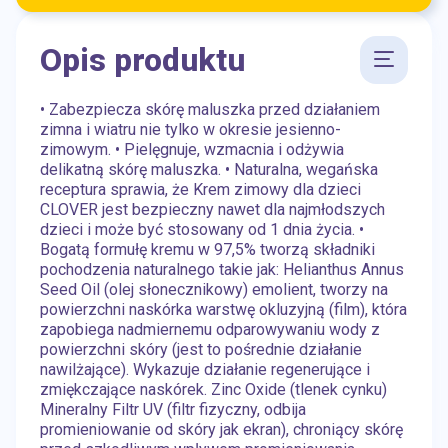
Opis produktu
• Zabezpiecza skórę maluszka przed działaniem
zimna i wiatru nie tylko w okresie jesienno-
zimowym. • Pielęgnuje, wzmacnia i odżywia
delikatną skórę maluszka. • Naturalna, wegańska
receptura sprawia, że Krem zimowy dla dzieci
CLOVER jest bezpieczny nawet dla najmłodszych
dzieci i może być stosowany od 1 dnia życia. •
Bogatą formułę kremu w 97,5% tworzą składniki
pochodzenia naturalnego takie jak: Helianthus Annus
Seed Oil (olej słonecznikowy) emolient, tworzy na
powierzchni naskórka warstwę okluzyjną (film), która
zapobiega nadmiernemu odparowywaniu wody z
powierzchni skóry (jest to pośrednie działanie
nawilżające). Wykazuje działanie regenerujące i
zmiękczające naskórek. Zinc Oxide (tlenek cynku)
Mineralny Filtr UV (filtr fizyczny, odbija
promieniowanie od skóry jak ekran), chroniący skórę