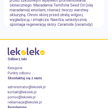
przed szkodliwym wpływem promieniowania
słonecznego. Macadamia Ternifolia Seed Oil (olej
macadamia) emolient, również tworzy warstwę
okluzyjną. Chroni skórę przed utratą wilgoci,
wygładza ją i zmiękcza. Nawilża, uelastycznia,
spomaga regenerację skóry. Ceramide (ceramidy)
Skóra niemowlęcia nie posiada w pełni
wykształconego płaszcza hydrolipidowego.
Zawartość ceramidów w produktach do pielęgnacji
pozwala z jednej strony na jego właściwe
budowanie, zaś z drugiej na wypełnianie funkcji
ochronnej bardzo wrażliwej skóry niemowląt i dzieci.
Odbierz leki
Kategorie
Punkty odbioru
Skontaktuj się z nami
administrator@lekolek.pl
kontakt@lekolek.pl
pomoc@lekolek.pl
reklamacje@lekolek.pl
Regulaminy