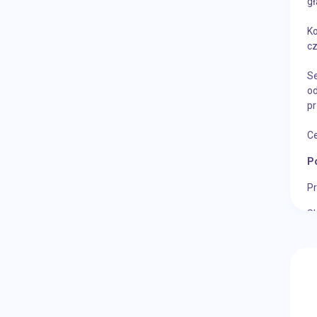
gł
K
cz
Se
od
pr
Ce
P
Pr
Sk