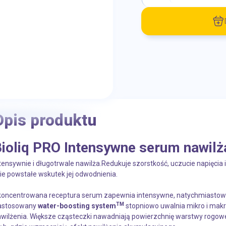
Opis produktu
ioliq PRO Intensywne serum nawilż
tensywnie i długotrwale nawilża.Redukuje szorstkość, uczucie napięcia i 
nie powstałe wskutek jej odwodnienia.
oncentrowana receptura serum zapewnia intensywne, natychmiastowe i
TM
astosowany
water-boosting system
stopniowo uwalnia mikro i makr
wilżenia. Większe cząsteczki nawadniają powierzchnię warstwy rogowej