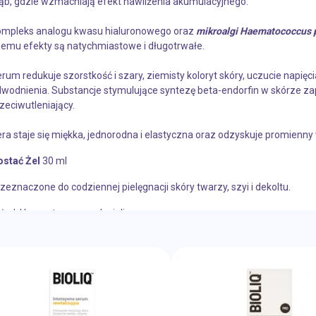
ąb, gdzie wzmacniają efekt nawilżenia akumulacyjnego.
ompleks analogu kwasu hialuronowego oraz
mikroalgi Haematococcus p
emu efekty są natychmiastowe i długotrwałe.
rum redukuje szorstkość i szary, ziemisty koloryt skóry, uczucie napięci
wodnienia. Substancje stymulujące syntezę beta-endorfin w skórze zap
zeciwutleniający.
ra staje się miękka, jednorodna i elastyczna oraz odzyskuje promienny
ostać
Żel
30 ml
zeznaczone do codziennej pielęgnacji skóry twarzy, szyi i dekoltu.
ład: Haematococcus pluvialis