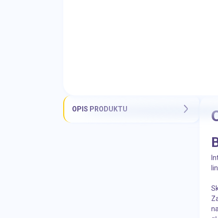
OPIS PRODUKTU
B
In
li
Sk
Z
na