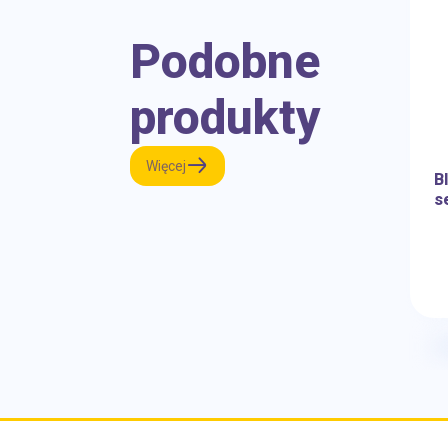
Podobne
produkty
Więcej
B
s