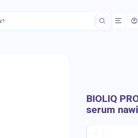
Witaminy i Minerały
Wzmocnij odporność
Kosmetyki dla d
BIOLIQ PRO
serum nawi