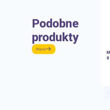
Podobne
produkty
Więcej
M
g