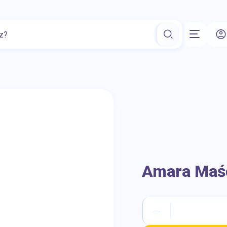
zowo-płciowe
Repelenty
Preparaty na potencję
Akcesoria
Amara Maść 